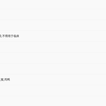
验,不得用于临床
,猴,鸡鸭