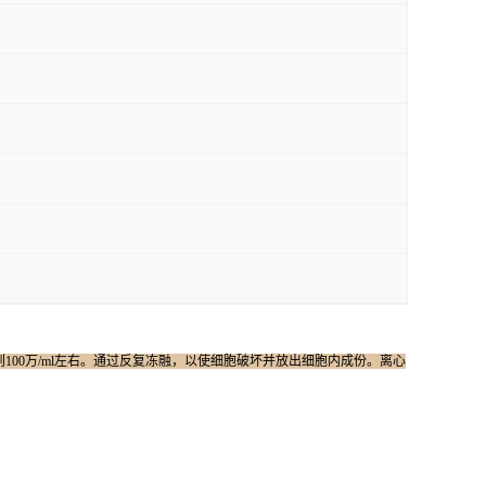
达到100万/ml左右。通过反复冻融，以使细胞破坏并放出细胞内成份。离心