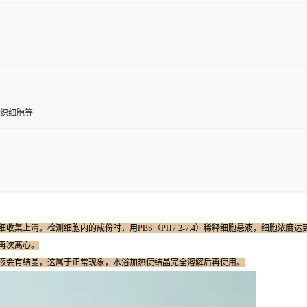
组织细胞等
细收集上清。检测细胞内的成份时，用PBS（PH7.2-7.4）稀释细胞悬液，细胞浓度
应再次离心。
洗涤液会有结晶，这属于正常现象，水浴加热使结晶完全溶解后再使用。