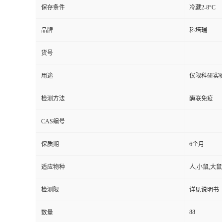
保存条件
冷藏2-8°C
品牌
科培瑞
货号
用途
仅限科研实
检测方法
酶联免疫
CAS编号
保质期
6个月
适应物种
人,小鼠,大鼠
检测限
详见说明书
88
数量