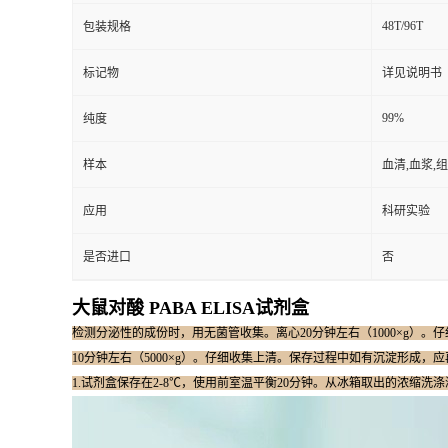
48T/96T
包装规格
标记物
详见说明书
99%
纯度
样本
血清,血浆,
应用
科研实验
是否进口
否
大鼠对酸 PABA ELISA试剂盒
检测分泌性的成份时，用无菌管收集。离心20分钟左右（1000×g）。仔
10分钟左右（5000×g）。仔细收集上清。保存过程中如有沉淀形成，
1.试剂盒保存在2-8℃，使用前室温平衡20分钟。从冰箱取出的浓缩