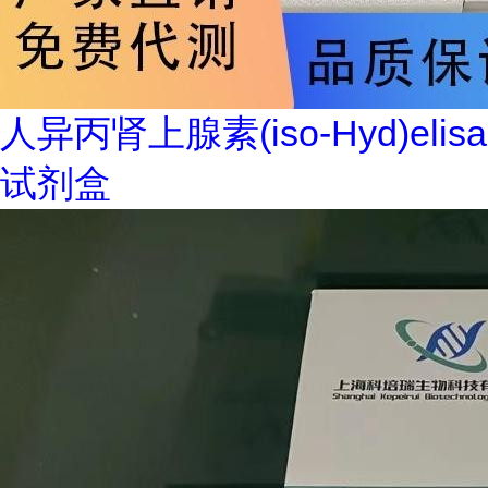
人异丙肾上腺素(iso-Hyd)elisa
试剂盒