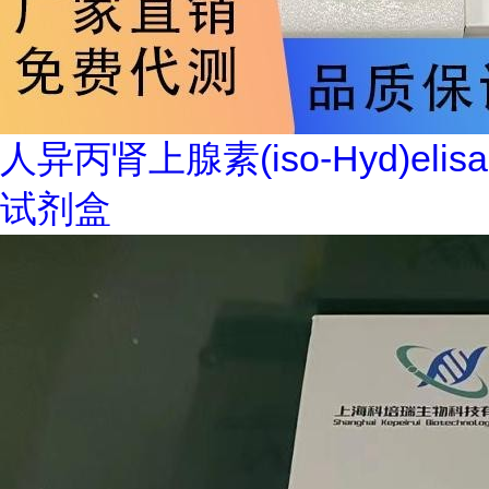
人异丙肾上腺素(iso-Hyd)elisa
试剂盒