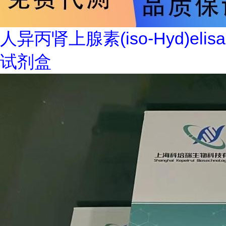
人异丙肾上腺素(iso-Hyd)elisa
试剂盒