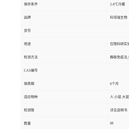
保存条件
2-8℃冷藏
品牌
科培瑞生物
货号
用途
仅限科研实
检测方法
酶联免疫法,
CAS编号
保质期
6个月
适应物种
人.小鼠.大鼠
检测限
详见说明书
88
数量