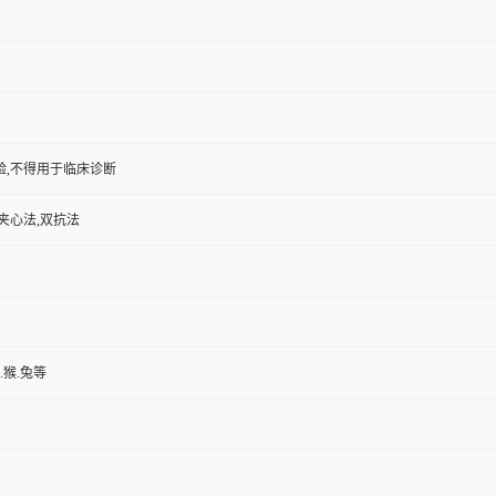
验,不得用于临床诊断
夹心法,双抗法
.猴.兔等