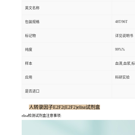
英文名称
48T/96T
包装规格
标记物
详见说明书
99%%
纯度
样本
血清,血浆,
应用
科研实验
是否进口
人转录因子E2F2(E2F2)elisa试剂盒
elisa检测试剂盒注意事项: