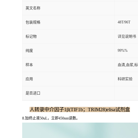
英文名称
48T/96T
包装规格
标记物
详见说明书
99%%
纯度
样本
血清,血浆,
应用
科研实验
是否进口
人转录中介因子1β(TIF1b；TRIM28)elisa试剂盒
8.加终止液50uL，立即450nm读数。