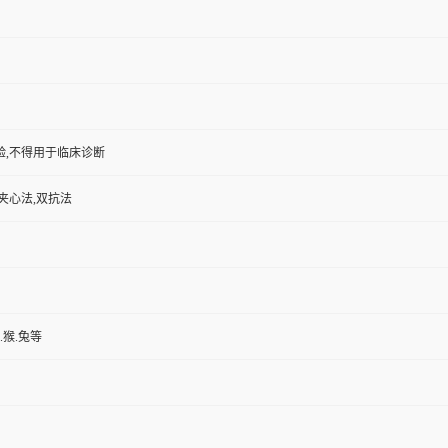
验,不得用于临床诊断
夹心法,双抗法
.猴.兔等