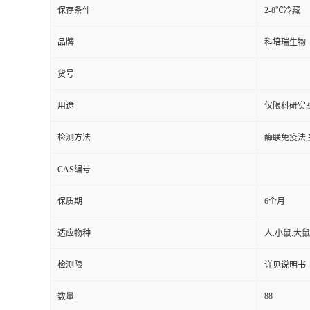
保存条件
2-8℃冷藏
品牌
科培瑞生物
货号
用途
仅限科研实
检测方法
酶联免疫法,
CAS编号
保质期
6个月
适应物种
人.小鼠.大鼠
检测限
详见说明书
88
数量