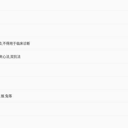
验,不得用于临床诊断
夹心法,双抗法
.猴.兔等