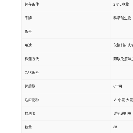
保存条件
2-8℃冷藏
品牌
科培瑞生物
货号
用途
仅限科研实
检测方法
酶联免疫法,
CAS编号
保质期
6个月
适应物种
人.小鼠.大鼠
检测限
详见说明书
88
数量