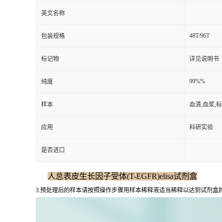
英文名称
48T/96T
包装规格
标记物
详见说明书
99%%
纯度
样本
血清,血浆,
应用
科研实验
是否进口
人总表皮生长因子受体(T-EGFR)elisa试剂盒
3.预处理后的样本请按照操作步骤用样本稀释液适当稀释以达到试剂盒