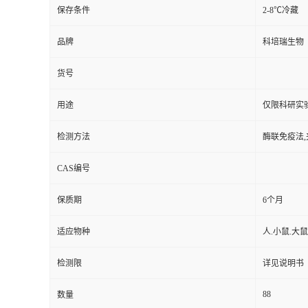
保存条件
2-8℃冷藏
品牌
科培瑞生物
货号
用途
仅限科研实
检测方法
酶联免疫法,
CAS编号
保质期
6个月
适应物种
人.小鼠.大鼠
检测限
详见说明书
88
数量