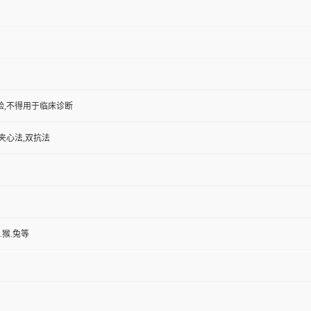
验,不得用于临床诊断
夹心法,双抗法
.猴.兔等