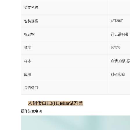
英文名称
48T/96T
包装规格
标记物
详见说明书
99%%
纯度
样本
血清,血浆,
应用
科研实验
是否进口
人组蛋白H3(H3)elisa试剂盒
操作注意事项