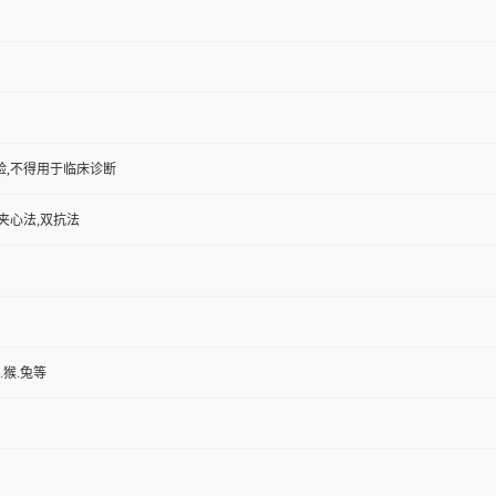
验,不得用于临床诊断
夹心法,双抗法
.猴.兔等