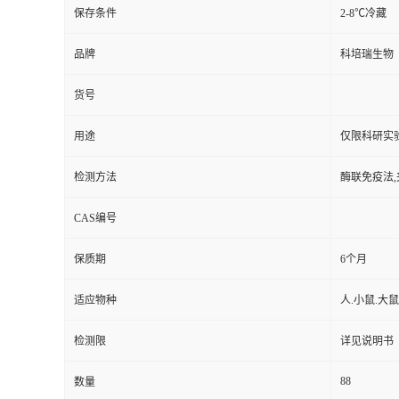
保存条件
2-8℃冷藏
品牌
科培瑞生物
货号
用途
仅限科研实
检测方法
酶联免疫法,
CAS编号
保质期
6个月
适应物种
人.小鼠.大鼠
检测限
详见说明书
88
数量