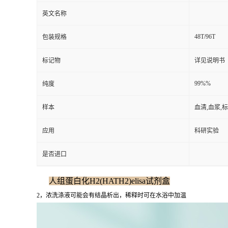
英文名称
48T/96T
包装规格
标记物
详见说明书
99%%
纯度
样本
血清,血浆,
应用
科研实验
是否进口
人组蛋白化H2(HATH2)elisa试剂盒
2，浓洗涤液可能会有结晶析出，稀释时可在水浴中加温