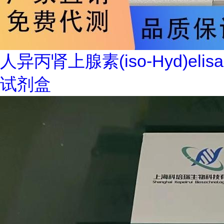
人异丙肾上腺素(iso-Hyd)elisa
试剂盒