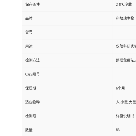
保存条件
2-8℃冷藏
品牌
科培瑞生物
货号
用途
仅限科研实
检测方法
酶联免疫法,
CAS编号
保质期
6个月
适应物种
人.小鼠.大鼠
检测限
详见说明书
88
数量