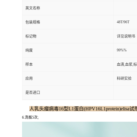
英文名称
48T/96T
包装规格
标记物
详见说明书
99%%
纯度
样本
血清,血浆,
应用
科研实验
是否进口
人乳头瘤病毒16型L1蛋白(HPV16L1protein)elisa
6.洗板5次;