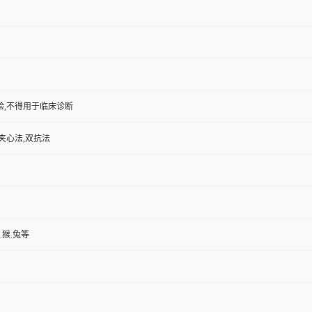
验,不得用于临床诊断
夹心法,双抗法
.猴.兔等