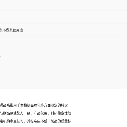
验,不做其他用途
%
对照品系指用千生物制品理化等方面测定的特定
能与制品原液配方一致，产品仅用于科研稳定性较
检定机构审查认可，其标准应不低干制品的质量标