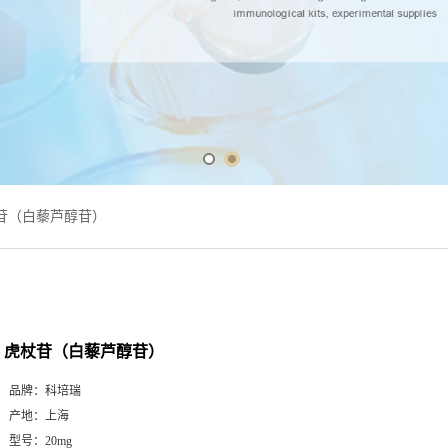
苷（白藜芦醇苷）
虎杖苷（白藜芦醇苷）
品牌：
科培瑞
产地：
上海
型号：
20mg