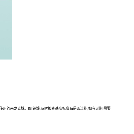
使用的来龙去脉。四.销毁:及时检查基准标准品是否过期,如有过期,需要