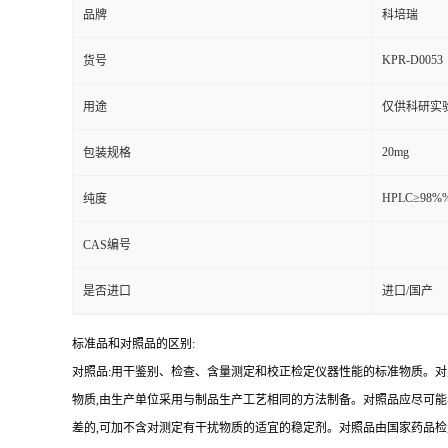
品牌
科培瑞
KPR-D0053
货号
用途
仅供科研实
20mg
包装规格
HPLC≥98%
纯度
CAS编号
是否进口
进口/国产
标准品和对照品的区别:
对照品:用干鉴别、检查、含量测定和校正检定仪器性能的标准物质。
物质,由生产单位采用与制品生产工艺相同的方法制备。对照品应尽可
差的,可加不含对测定有干扰物质的适宜的稳定剂。对照品由国家药品