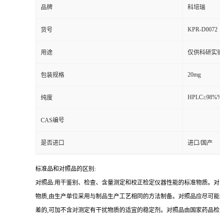
品牌
科培瑞
KPR-D0072
货号
用途
仅供科研实
20mg
包装规格
HPLC≥98%
纯度
CAS编号
是否进口
进口/国产
标准品和对照品的区别:
对照品:用干鉴别、检查、含量测定和校正检定仪器性能的标准物质。
物质,由生产单位采用与制品生产工艺相同的方法制备。对照品应尽可
差的,可加不含对测定有干扰物质的适宜的稳定剂。对照品由国家药品