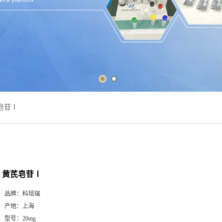
皂苷Ⅰ
黄芪皂苷Ⅰ
品牌：
科培瑞
产地：
上海
型号：
20mg