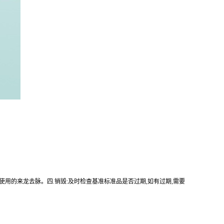
使用的来龙去脉。四.销毁:及时检查基准标准品是否过期,如有过期,需要