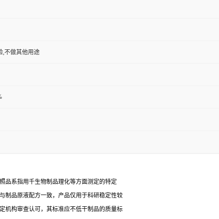
验,不做其他用途
%
对照品系指用千生物制品理化等方面测定的特定
能与制品原液配方一致，产品仅用于科研稳定性较
检定机构审查认可，其标准应不低干制品的质量标