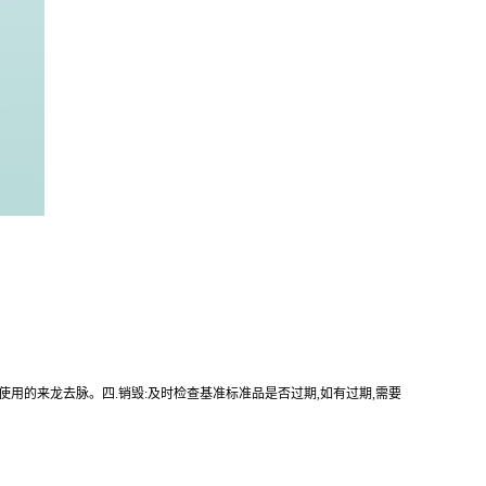
使用的来龙去脉。四.销毁:及时检查基准标准品是否过期,如有过期,需要