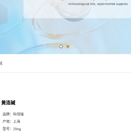
碱
黄连碱
品牌：
科培瑞
产地：
上海
型号：
20mg