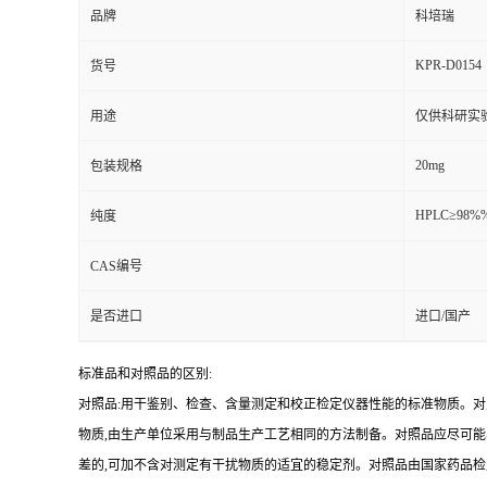
品牌
科培瑞
KPR-D0154
货号
用途
仅供科研实
20mg
包装规格
HPLC≥98%
纯度
CAS编号
是否进口
进口/国产
标准品和对照品的区别:
对照品:用干鉴别、检查、含量测定和校正检定仪器性能的标准物质。
物质,由生产单位采用与制品生产工艺相同的方法制备。对照品应尽可
差的,可加不含对测定有干扰物质的适宜的稳定剂。对照品由国家药品