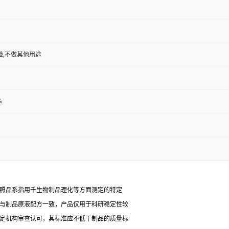
验,不做其他用途
%
对照品系指用千生物制品理化等方面测定的特定
能与制品原液配方一致，产品仅用于科研稳定性较
检定机构审查认可，其标准应不低干制品的质量标