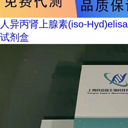
人异丙肾上腺素(iso-Hyd)elisa
试剂盒