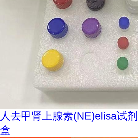
人去甲肾上腺素(NE)elisa试剂
盒