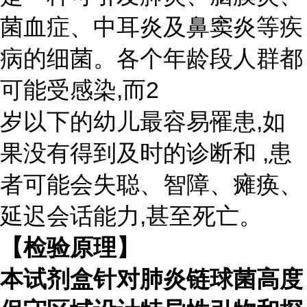
菌血症、中耳炎及鼻窦炎等疾
病的细菌。各个年龄段人群都
可能受感染,而2
岁以下的幼儿最容易罹患
,
如
果没有得到及时的诊断和
,
患
者可能会失
聪、智障、瘫痪、
延迟会话能力,甚至死亡。
【检验原理】
本试剂盒针对肺炎链球菌高度