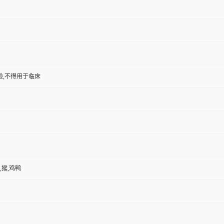
验,不得用于临床
,猴,鸡鸭