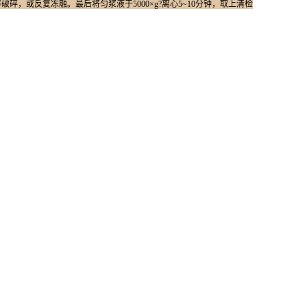
或反复冻融。最后将匀浆液于5000×g?离心5~10分钟，取上清检