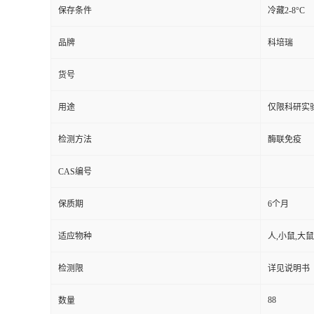
保存条件
冷藏2-8°C
品牌
科培瑞
货号
用途
仅限科研实
检测方法
酶联免疫
CAS编号
保质期
6个月
适应物种
人,小鼠,大鼠
检测限
详见说明书
88
数量