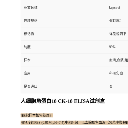
kepeirui
英文名称
48T/96T
包装规格
标记物
详见说明书
99%
纯度
样本
血清,血浆,
应用
科研实验
是否进口
否
人细胞角蛋白18 CK-18 ELISA试剂盒
?组织样本如何处理？
用预冷的PBS (0.01M,pH=7.4)冲洗组织，以去除残留血液（匀