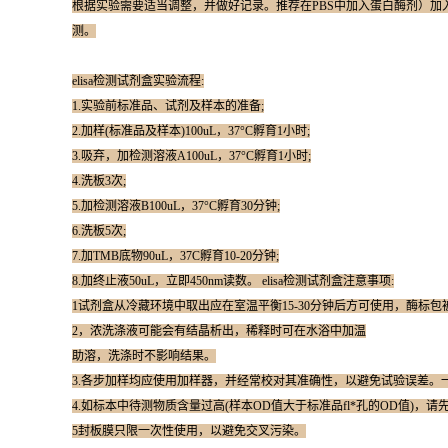
根据实验需要适当调整，并做好记录。推荐在PBS中加入蛋白酶剂）加入
测。
elisa检测试剂盒实验流程:
1.实验前标准品、试剂及样本的准备;
2.加样(标准品及样本)100uL，37°C孵育1小时;
3.吸弃，加检测溶液A100uL，37°C孵育1小时;
4.洗板3次;
5.加检测溶液B100uL，37°C孵育30分钟;
6.洗板5次;
7.加TMB底物90uL，37C孵育10-20分钟;
8.加终止液50uL，立即450nm读数。 elisa检测试剂盒注意事项:
1试剂盒从冷藏环境中取出应在室温平衡15-30分钟后方可使用，酶标
2，浓洗涤液可能会有结晶析出，稀释时可在水浴中加温
助溶，洗涤时不影响结果。
3.各步加样均应使用加样器，并经常校对其准确性，以避免试验误差。
4.如标本中待测物质含量过高(样本OD值大于标准品fl*孔的OD值)，请
5封板膜只限一次性使用，以避免交叉污染。