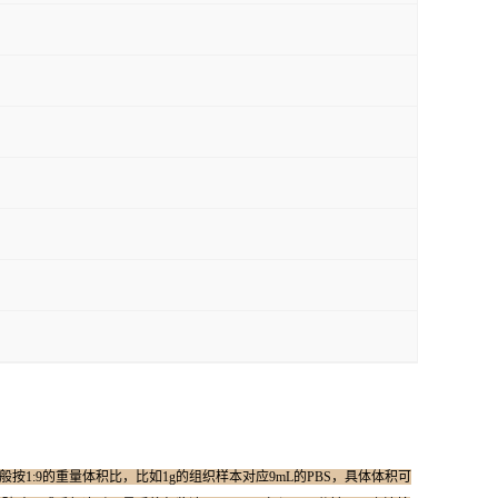
般按1:9的重量体积比，比如1g的组织样本对应9mL的PBS，具体体积可