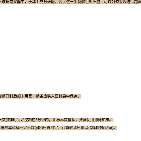
玻璃匀浆器中，于冰上充分研磨。为了进一步裂解组织细胞，可以对匀浆液进行超声破碎，
包被板开封后如未用完，板条应装入密封袋中保存。
一次加样时间好控制在5分钟内，如标本数量多，推荐使用排枪加样。
先将样本稀释一定倍数(n倍)后再测定，计算时请后乘以稀释倍数(x5xn)。