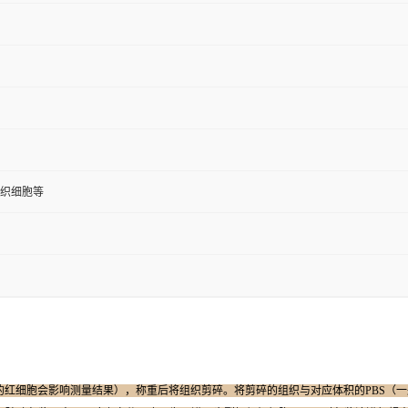
组织细胞等
浆中裂解的红细胞会影响测量结果），称重后将组织剪碎。将剪碎的组织与对应体积的PBS（一