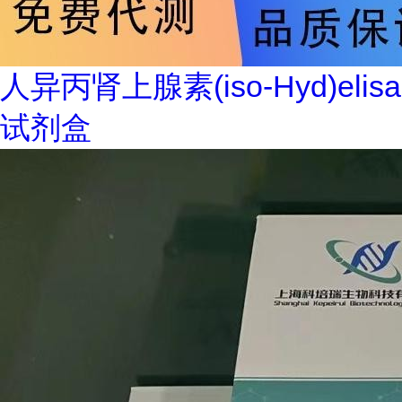
人异丙肾上腺素(iso-Hyd)elisa
试剂盒