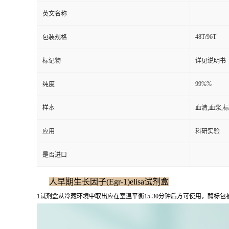
英文名称
48T/96T
包装规格
标记物
详见说明书
99%%
纯度
样本
血清,血浆,
应用
科研实验
是否进口
人早期生长因子(Egr-1)elisa试剂盒
1试剂盒从冷藏环境中取出应在室温平衡15-30分钟后方可使用，酶标