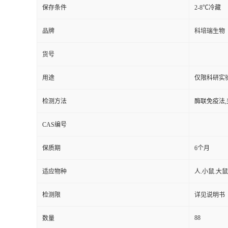
保存条件
2-8℃冷藏
品牌
科培瑞生物
货号
用途
仅限科研实
检测方法
酶联免疫法,
CAS编号
保质期
6个月
适应物种
人.小鼠.大鼠
检测限
详见说明书
88
数量