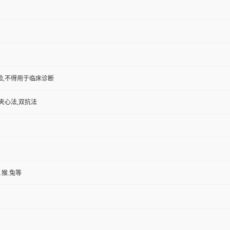
验,不得用于临床诊断
夹心法,双抗法
.猴.兔等