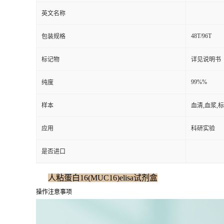
英文名称
48T/96T
包装规格
标记物
详见说明书
99%%
纯度
样本
血清,血浆,
应用
科研实验
是否进口
人粘蛋白16(MUC16)elisa试剂盒
操作注意事项