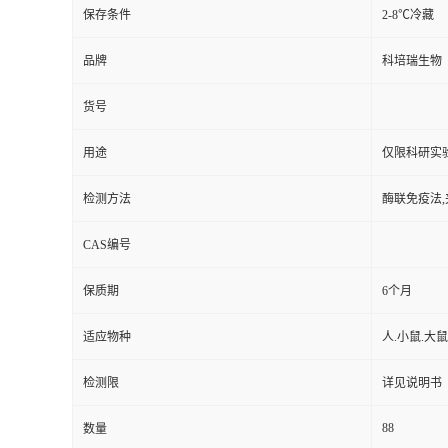
保存条件
2-8℃冷藏
品牌
科培瑞生物
货号
用途
仅限科研实
检测方法
酶联免疫法,
CAS编号
保质期
6个月
适应物种
人.小鼠.大鼠
检测限
详见说明书
88
数量