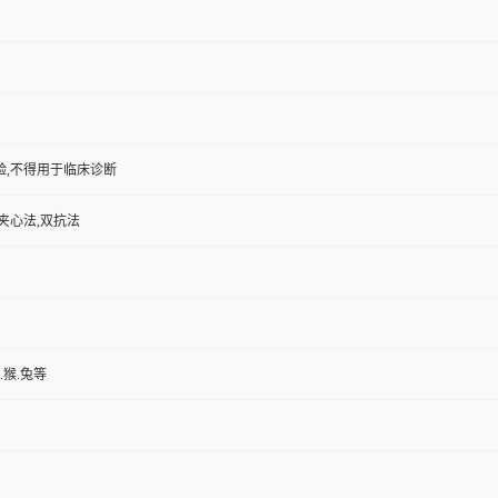
验,不得用于临床诊断
夹心法,双抗法
.猴.兔等