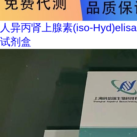
人异丙肾上腺素(iso-Hyd)elisa
试剂盒