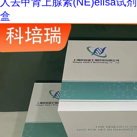
人去甲肾上腺素(NE)elisa试剂
盒