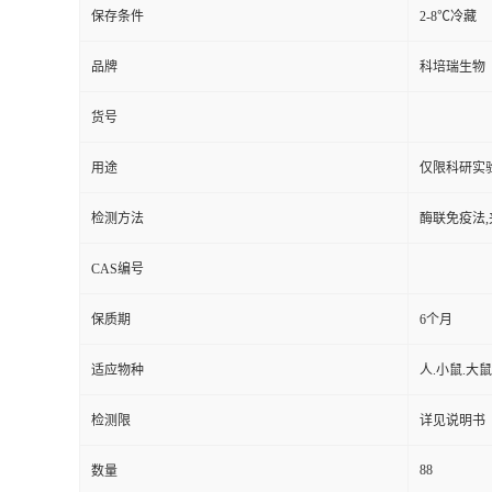
保存条件
2-8℃冷藏
品牌
科培瑞生物
货号
用途
仅限科研实
检测方法
酶联免疫法,
CAS编号
保质期
6个月
适应物种
人.小鼠.大鼠
检测限
详见说明书
88
数量