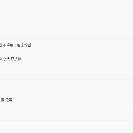
验,不得用于临床诊断
夹心法,双抗法
.猴.兔等