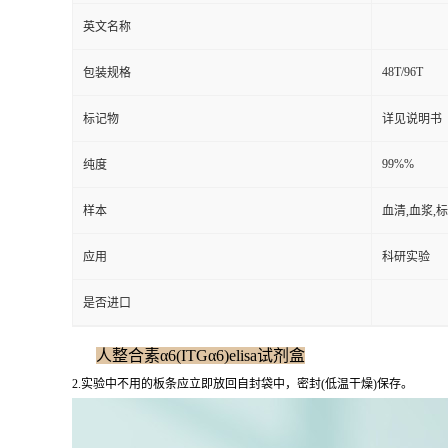
英文名称
48T/96T
包装规格
标记物
详见说明书
99%%
纯度
样本
血清,血浆,
应用
科研实验
是否进口
人整合素α6(ITGα6)elisa试剂盒
2.实验中不用的板条应立即放回自封袋中，密封(低温干燥)保存。