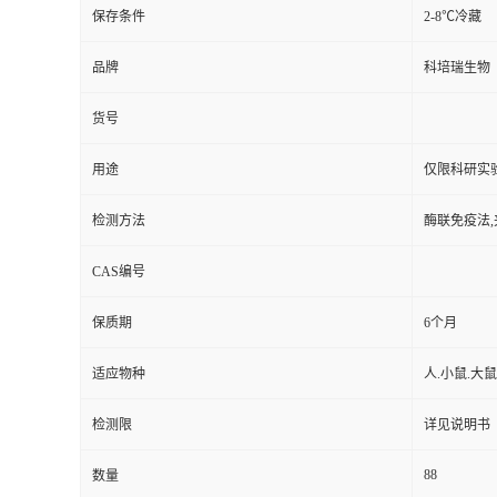
保存条件
2-8℃冷藏
品牌
科培瑞生物
货号
用途
仅限科研实
检测方法
酶联免疫法,
CAS编号
保质期
6个月
适应物种
人.小鼠.大鼠
检测限
详见说明书
88
数量