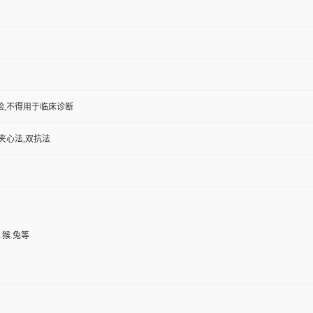
验,不得用于临床诊断
夹心法,双抗法
.猴.兔等