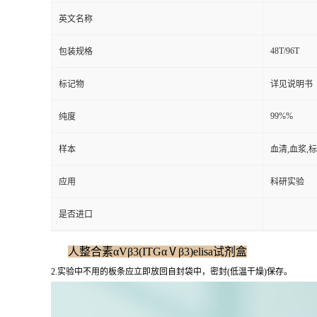
英文名称
48T/96T
包装规格
标记物
详见说明书
99%%
纯度
样本
血清,血浆,
应用
科研实验
是否进口
人整合素αVβ3(ITGαⅤβ3)elisa试剂盒
2.实验中不用的板条应立即放回自封袋中，密封(低温干燥)保存。