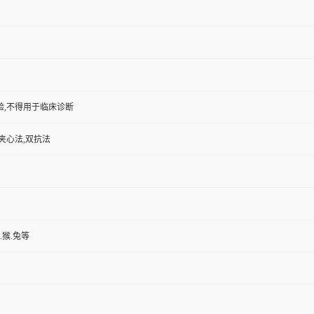
验,不得用于临床诊断
夹心法,双抗法
.猴.兔等