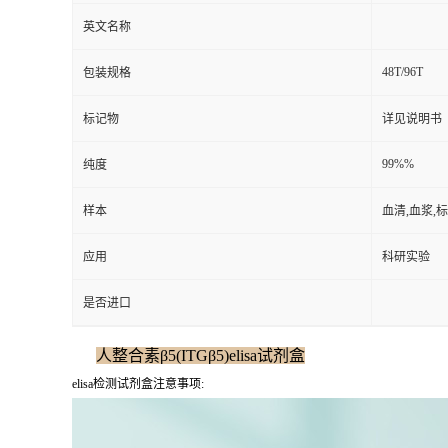
英文名称
48T/96T
包装规格
标记物
详见说明书
99%%
纯度
样本
血清,血浆,
应用
科研实验
是否进口
人整合素β5(ITGβ5)elisa试剂盒
elisa检测试剂盒注意事项: