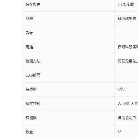
保存条件
2-8℃冷藏
品牌
科培瑞生物
货号
用途
仅限科研实
检测方法
酶联免疫法,
CAS编号
保质期
6个月
适应物种
人.小鼠.大鼠
检测限
详见说明书
88
数量