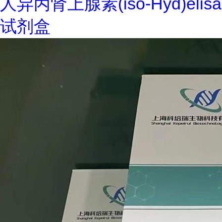
人异丙肾上腺素(iso-Hyd)elisa
试剂盒