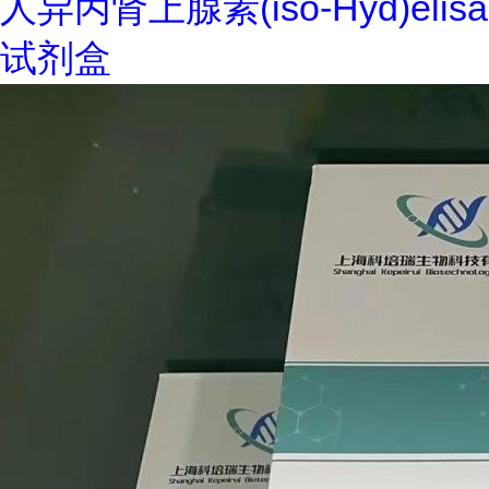
人异丙肾上腺素(iso-Hyd)elisa
试剂盒