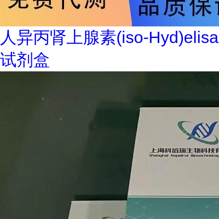
人异丙肾上腺素(iso-Hyd)elisa
试剂盒