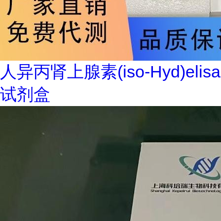
人异丙肾上腺素(iso-Hyd)elisa
试剂盒