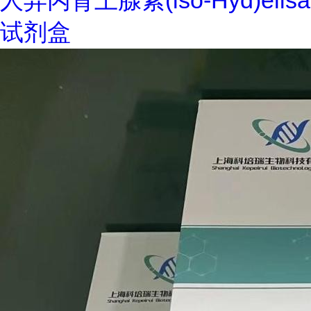
人异丙肾上腺素(iso-Hyd)elisa
试剂盒