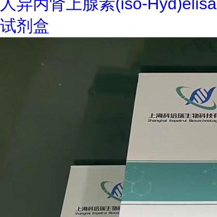
人异丙肾上腺素(iso-Hyd)elisa
试剂盒