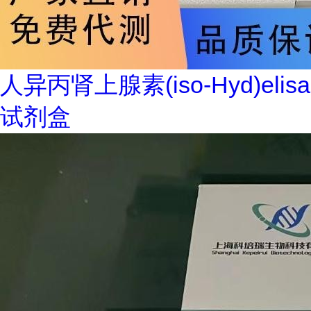
人异丙肾上腺素(iso-Hyd)elisa
试剂盒