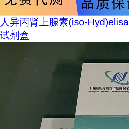
人异丙肾上腺素(iso-Hyd)elisa
试剂盒