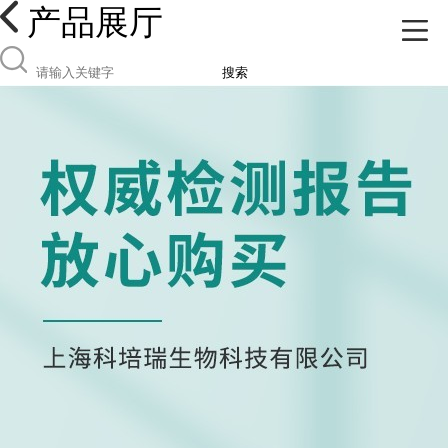
产品展厅
搜索