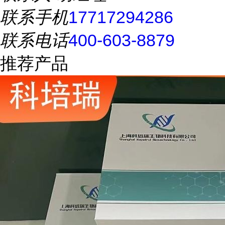
联系手机
17717294286
联系电话
400-603-8879
推荐产品