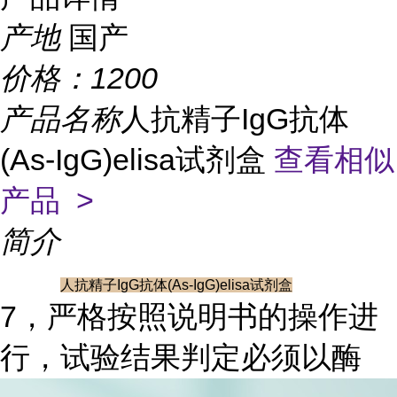
产地
国产
价格：
1200
产品名称
人抗精子IgG抗体
(As-IgG)elisa试剂盒
查看相似
产品 >
简介
人抗精子IgG抗体(As-IgG)elisa试剂盒
7，严格按照说明书的操作进
行，试验结果判定必须以酶