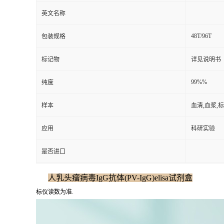
英文名称
48T/96T
包装规格
标记物
详见说明书
99%%
纯度
样本
血清,血浆,
应用
科研实验
是否进口
人乳头瘤病毒IgG抗体(PV-IgG)elisa试剂盒
标仪读数为准.