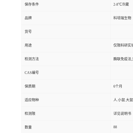
保存条件
2-8℃冷藏
品牌
科培瑞生物
货号
用途
仅限科研实
检测方法
酶联免疫法,
CAS编号
保质期
6个月
适应物种
人.小鼠.大鼠
检测限
详见说明书
88
数量