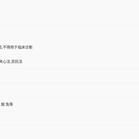
验,不得用于临床诊断
夹心法,双抗法
.猴.兔等