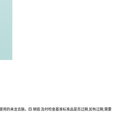
使用的来龙去脉。四.销毁:及时检查基准标准品是否过期,如有过期,需要