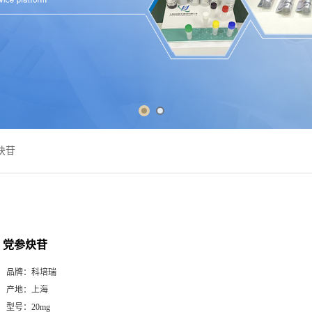
炔苷
党参炔苷
品牌：
科培瑞
产地：
上海
型号：
20mg