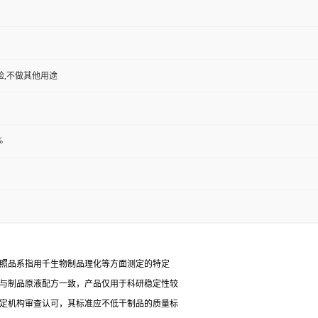
验,不做其他用途
%
对照品系指用千生物制品理化等方面测定的特定
能与制品原液配方一致，产品仅用于科研稳定性较
检定机构审查认可，其标准应不低干制品的质量标