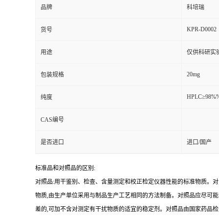
品牌
科培瑞
KPR-D0002
货号
用途
仅供科研实
20mg
包装规格
HPLC≥98%
纯度
CAS编号
是否进口
进口/国产
标准品和对照品的区别:
对照品:用干鉴别、检查、含量测定和校正检定仪器性能的标准物质。
物质,由生产单位采用与制品生产工艺相同的方法制备。对照品应尽可
差的,可加不含对测定有干扰物质的适宜的稳定剂。对照品由国家药品