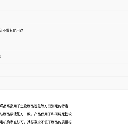
验,不做其他用途
%
对照品系指用千生物制品理化等方面测定的特定
能与制品原液配方一致，产品仅用于科研稳定性较
检定机构审查认可，其标准应不低干制品的质量标