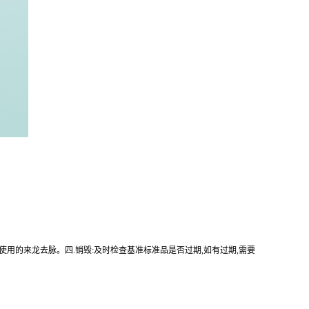
使用的来龙去脉。四.销毁:及时检查基准标准品是否过期,如有过期,需要