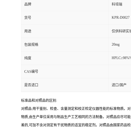
品牌
科培瑞
KPR-D0027
货号
用途
仅供科研实
20mg
包装规格
HPLC≥98%
纯度
CAS编号
是否进口
进口/国产
标准品和对照品的区别:
对照品:用干鉴别、检查、含量测定和校正检定仪器性能的标准物质。
物质,由生产单位采用与制品生产工艺相同的方法制备。对照品应尽可
差的,可加不含对测定有干扰物质的适宜的稳定剂。对照品由国家药品