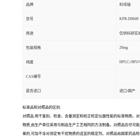
品牌
科培瑞
KPR-D0049
货号
用途
仅供科研实
20mg
包装规格
HPLC≥98%
纯度
CAS编号
是否进口
进口/国产
标准品和对照品的区别:
对照品:用干鉴别、检查、含量测定和校正检定仪器性能的标准物质。
物质,由生产单位采用与制品生产工艺相同的方法制备。对照品应尽可
差的,可加不含对测定有干扰物质的适宜的稳定剂。对照品由国家药品