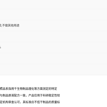
验,不做其他用途
%
对照品系指用千生物制品理化等方面测定的特定
能与制品原液配方一致，产品仅用于科研稳定性较
检定机构审查认可，其标准应不低干制品的质量标