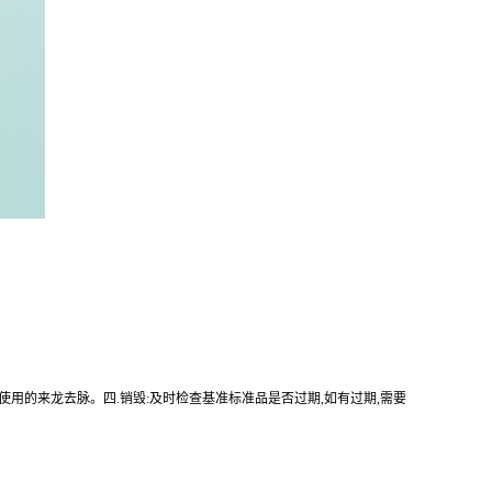
使用的来龙去脉。四.销毁:及时检查基准标准品是否过期,如有过期,需要