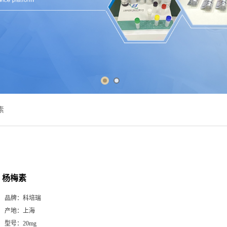
素
杨梅素
品牌：
科培瑞
产地：
上海
型号：
20mg