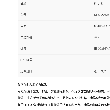
品牌
科培瑞
KPR-D0069
货号
用途
仅供科研实
20mg
包装规格
HPLC≥98%
纯度
CAS编号
是否进口
进口/国产
标准品和对照品的区别:
对照品:用干鉴别、检查、含量测定和校正检定仪器性能的标准物质。
物质,由生产单位采用与制品生产工艺相同的方法制备。对照品应尽可
差的,可加不含对测定有干扰物质的适宜的稳定剂。对照品由国家药品