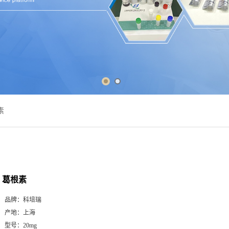
素
葛根素
品牌：
科培瑞
产地：
上海
型号：
20mg