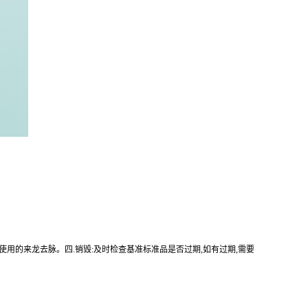
使用的来龙去脉。四.销毁:及时检查基准标准品是否过期,如有过期,需要