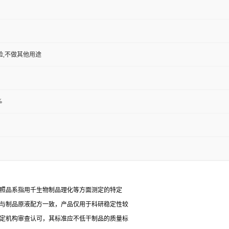
验,不做其他用途
%
对照品系指用千生物制品理化等方面测定的特定
能与制品原液配方一致，产品仅用于科研稳定性较
检定机构审查认可，其标准应不低干制品的质量标