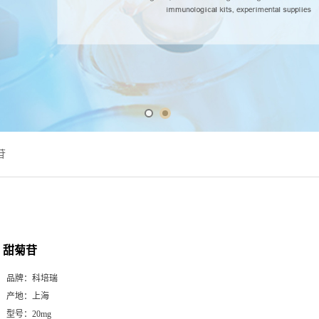
苷
甜菊苷
品牌：
科培瑞
产地：
上海
型号：
20mg