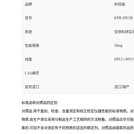
品牌
科培瑞
KPR-D0138
货号
用途
仅供科研实
20mg
包装规格
HPLC≥98%
纯度
CAS编号
是否进口
进口/国产
标准品和对照品的区别:
对照品:用干鉴别、检查、含量测定和校正检定仪器性能的标准物质。
物质,由生产单位采用与制品生产工艺相同的方法制备。对照品应尽可
差的,可加不含对测定有干扰物质的适宜的稳定剂。对照品由国家药品