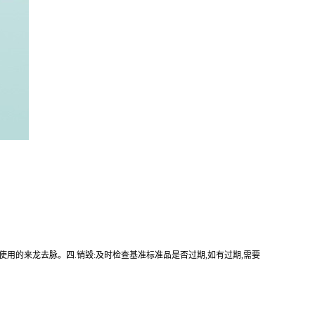
使用的来龙去脉。四.销毁:及时检查基准标准品是否过期,如有过期,需要