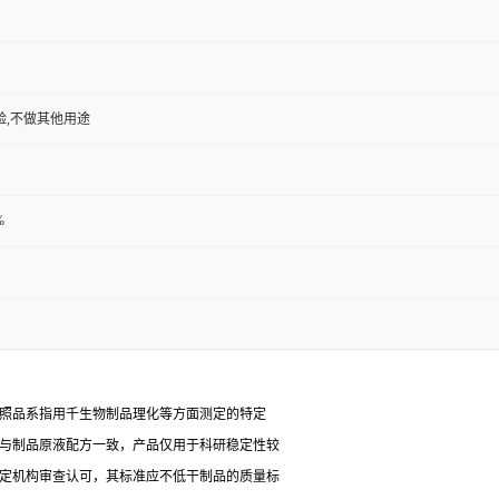
验,不做其他用途
%
对照品系指用千生物制品理化等方面测定的特定
能与制品原液配方一致，产品仅用于科研稳定性较
检定机构审查认可，其标准应不低干制品的质量标