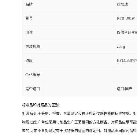
品牌
科培瑞
KPR-D0194
货号
用途
仅供科研实
20mg
包装规格
HPLC≥98%
纯度
CAS编号
是否进口
进口/国产
标准品和对照品的区别:
对照品:用干鉴别、检查、含量测定和校正检定仪器性能的标准物质。
物质,由生产单位采用与制品生产工艺相同的方法制备。对照品应尽可
差的,可加不含对测定有干扰物质的适宜的稳定剂。对照品由国家药品