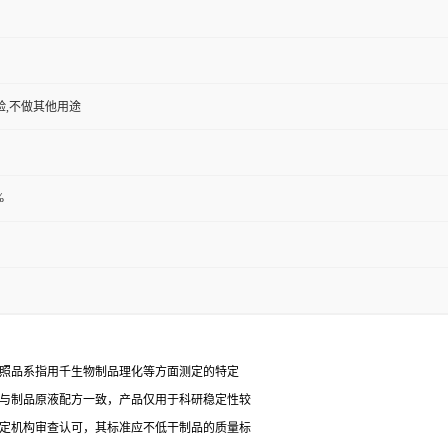
验,不做其他用途
%
对照品系指用千生物制品理化等方面测定的特定
能与制品原液配方一致，产品仅用于科研稳定性较
检定机构审查认可，其标准应不低干制品的质量标