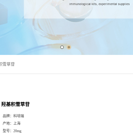
积雪草苷
羟基积雪草苷
品牌：
科培瑞
产地：
上海
型号：
20mg