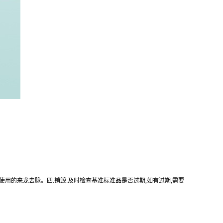
使用的来龙去脉。四.销毁:及时检查基准标准品是否过期,如有过期,需要