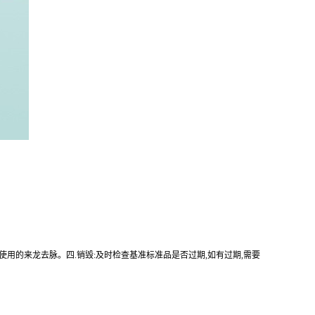
使用的来龙去脉。四.销毁:及时检查基准标准品是否过期,如有过期,需要