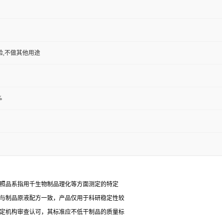
验,不做其他用途
%
对照品系指用千生物制品理化等方面测定的特定
能与制品原液配方一致，产品仅用于科研稳定性较
检定机构审查认可，其标准应不低干制品的质量标