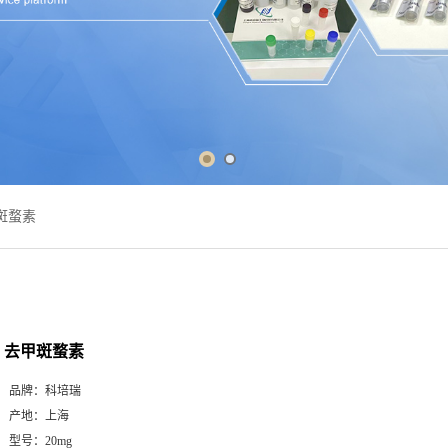
斑蝥素
去甲斑蝥素
品牌：
科培瑞
产地：
上海
型号：
20mg