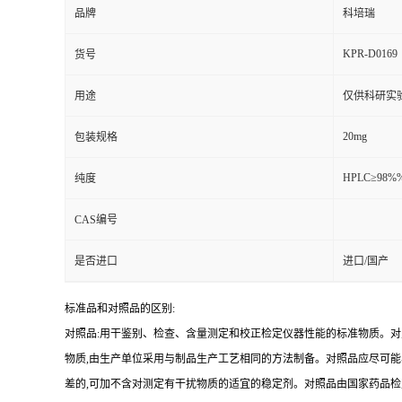
品牌
科培瑞
KPR-D0169
货号
用途
仅供科研实
20mg
包装规格
HPLC≥98%
纯度
CAS编号
是否进口
进口/国产
标准品和对照品的区别:
对照品:用干鉴别、检查、含量测定和校正检定仪器性能的标准物质。
物质,由生产单位采用与制品生产工艺相同的方法制备。对照品应尽可
差的,可加不含对测定有干扰物质的适宜的稳定剂。对照品由国家药品