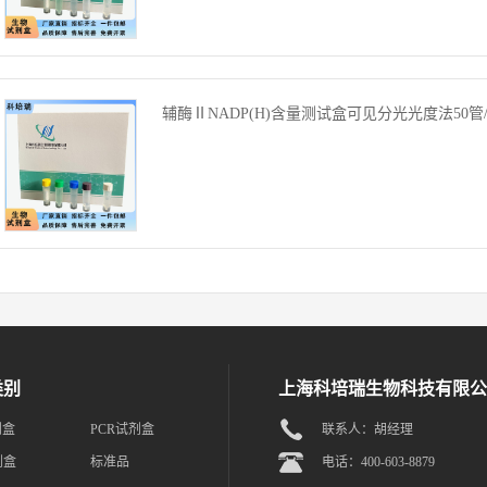
辅酶ⅡNADP(H)含量测试盒可见分光光度法50管/
类别
上海科培瑞生物科技有限公
剂盒
PCR试剂盒
联系人：胡经理
剂盒
标准品
电话：400-603-8879