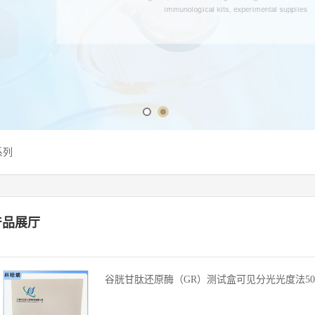
系列
产品展厅
谷胱甘肽还原酶（GR）测试盒可见分光光度法50管