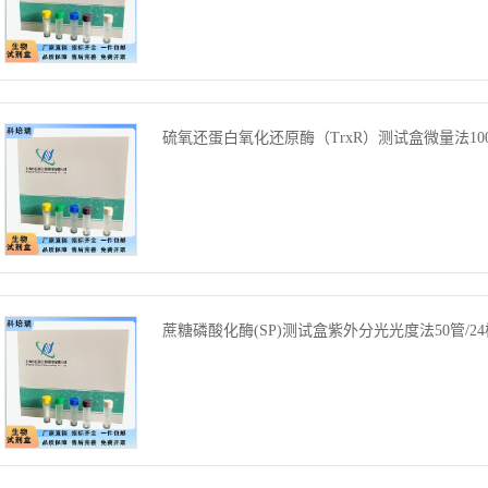
硫氧还蛋白氧化还原酶（TrxR）测试盒微量法100
蔗糖磷酸化酶(SP)测试盒紫外分光光度法50管/24